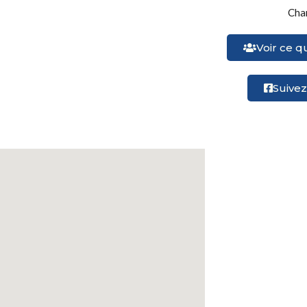
Char
Voir ce q
Suive