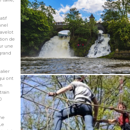
tif
nnel
avelot
ction de
ur une
grand
alier
Vue cascade
ui ont
en
rain
0
ne
Plopsa Coo Parc d’attractions
Le