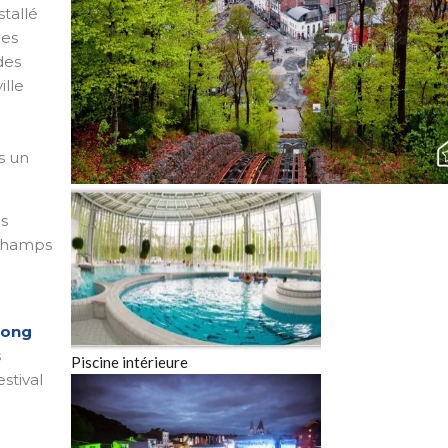
stallé
des
des
ille
s un
Vue sur la ville de Spa
es
champs
 long
s
Piscine intérieure
stival