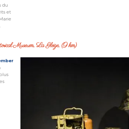
s du
its et
 Marie
…
orical Museum, La Gleize, (9 km)
cember
a
plus
es