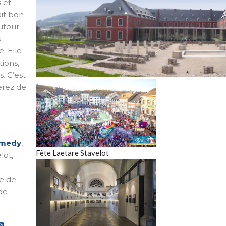
 et
ait bon
autour
u
. Elle
ions,
. C’est
Panorama Abbaye
erez de
lmedy
,
Fête Laetare Stavelot
lot,
ue de
de
a