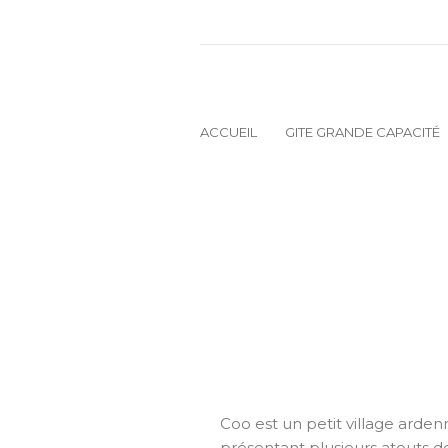
ACCUEIL
GITE GRANDE CAPACITÉ
Coo est un petit village arden
présentant plusieurs atouts de 