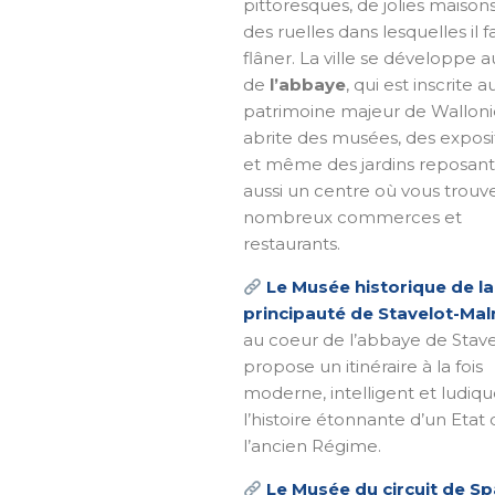
pittoresques, de jolies maisons
des ruelles dans lesquelles il f
flâner. La ville se développe 
de
l’abbaye
, qui est inscrite a
patrimoine majeur de Wallonie
abrite des musées, des exposit
et même des jardins reposants
aussi un centre où vous trouv
nombreux commerces et
restaurants.
Le Musée historique de la
principauté de Stavelot-Ma
au coeur de l’abbaye de Stave
propose un itinéraire à la fois
moderne, intelligent et ludiq
l’histoire étonnante d’un Etat 
l’ancien Régime.
Le Musée du circuit de Sp