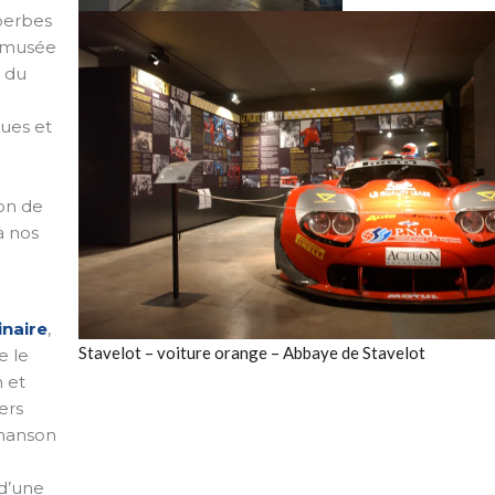
uperbes
Musée
e musée
e du
ques et
ion de
à nos
inaire
,
Stavelot – voiture orange – Abbaye de Stavelot
e le
 et
ers
Chanson
 d’une