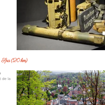
Spa (20 km)
a
 de la
.