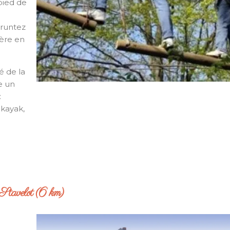
pied de
runtez
ière en
é de la
e un
:
 kayak,
Stavelot (6 km)