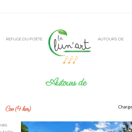
REFUGE DU POÈTE
AUTOURS DE
Autours de
Charge
Coo (4 km)
nais
taille,